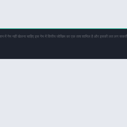
शन में गेम नहीं खेलना चाहिए इस गेम में वित्तीय जोखिम का एक तत्व शामिल है और इसकी लत लग सकती ह