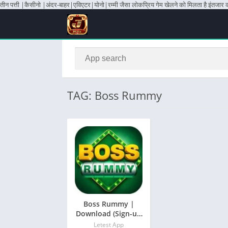
तीन पत्ती |कैसीनो |अंदर-बाहर|एविएटर|योनो|रम्मी जैसा लोकप्रिय गेम खेलने को मिलता है इंतजार 
TAG: Boss Rummy
Boss Rummy |
Download (Sign-up
Bonus ₹21) |
Letest App