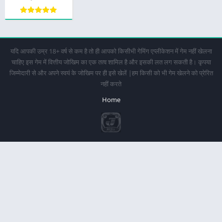
यदि आपकी उम्र 18+ वर्ष से कम है तो ही आपको किसीभी गेमिंग एप्लीकेशन में गेम नहीं खेलना
चाहिए इस गेम में वित्तीय जोखिम का एक तत्व शामिल है और इसकी लत लग सकती है। कृपया
जिम्मेदारी से और अपने स्वयं के जोखिम पर ही इसे खेलें |हम किसी को भी गेम खेलने को प्रेरित
नहीं करते
Home