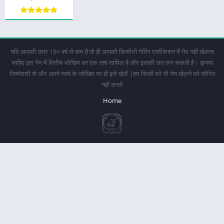
यदि आपकी उम्र 18+ वर्ष से कम है तो ही आपको किसीभी गेमिंग एप्लीकेशन में गेम नहीं खेलना
चाहिए इस गेम में वित्तीय जोखिम का एक तत्व शामिल है और इसकी लत लग सकती है। कृपया
जिम्मेदारी से और अपने स्वयं के जोखिम पर ही इसे खेलें |हम किसी को भी गेम खेलने को प्रेरित
नहीं करते
Home