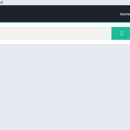
करे
Hom