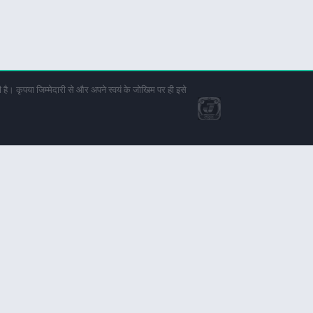
ै। कृपया जिम्मेदारी से और अपने स्वयं के जोखिम पर ही इसे