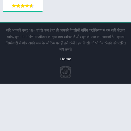
Rs.100
यदि आपकी उम्र 18+ वर्ष से कम है तो ही आपको किसीभी गेमिंग एप्लीकेशन में गेम नहीं खेलना
चाहिए इस गेम में वित्तीय जोखिम का एक तत्व शामिल है और इसकी लत लग सकती है। कृपया
जिम्मेदारी से और अपने स्वयं के जोखिम पर ही इसे खेलें |हम किसी को भी गेम खेलने को प्रेरित
नहीं करते
Home