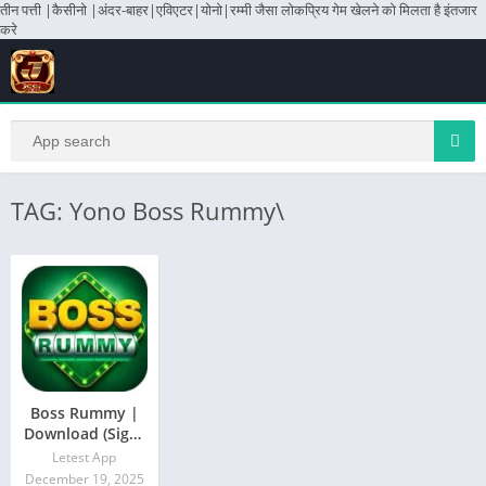
तीन पत्ती |कैसीनो |अंदर-बाहर|एविएटर|योनो|रम्मी जैसा लोकप्रिय गेम खेलने को मिलता है इंतजार
करे
TAG: Yono Boss Rummy\
Boss Rummy |
Download (Sign-
up Bonus ₹21) |
Letest App
Withdrawal
December 19, 2025