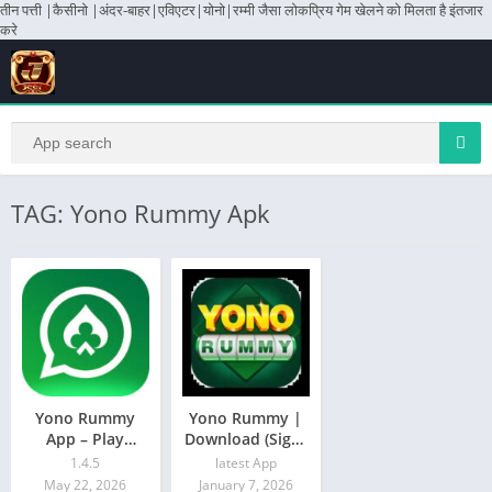
तीन पत्ती |कैसीनो |अंदर-बाहर|एविएटर|योनो|रम्मी जैसा लोकप्रिय गेम खेलने को मिलता है इंतजार
करे
TAG: Yono Rummy Apk
Yono Rummy
Yono Rummy |
App – Play
Download (Sign-
Online Card
up Bonus ₹51) |
1.4.5
latest App
Games with Fun
Withdrawal
May 22, 2026
January 7, 2026